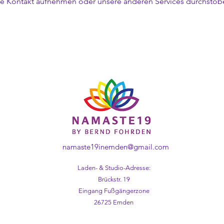
te Kontakt aufnehmen oder unsere anderen Services durchstöb
Namasté19
namaste19inemden@gmail.com
Laden- & Studio-Adresse:
Brückstr. 19
Eingang Fußgängerzone
26725 Emden