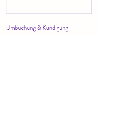
Umbuchung & Kündigung
Bitte beachte unsere AGB's und
Buchungsbedingungen unter
https://www.namaste19.de/general-5
Kontaktangaben
Brückstraße 19, Emden, Germany
01714947131
namaste19inemden@gmail.com